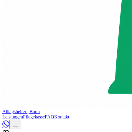
Alltagshelfer |
Bonn
Leistungen
Pflegekasse
FAQ
Kontakt